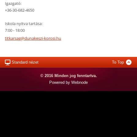
Igazgató:
+36-30-682-4650
Iskola nyitva tartása:
7:00 - 18:00
titkarsa
g@dunake
szi-koro
si.hu
Standard nézet
To Top
© 2016 Minden jog fenntartva.
Powered by Webnode