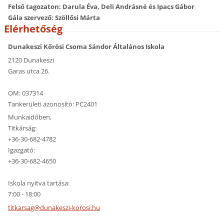
Felső tagozaton: Darula Éva, Deli Andrásné és Ipacs Gábor
Gála szervező: Szöllősi Márta
Elérhetőség
Dunakeszi Kőrösi Csoma Sándor Általános Iskola
2120 Dunakeszi
Garas utca 26.
OM: 037314
Tankerületi azonosító: PC2401
Munkaidőben,
Titkárság:
+36-30-682-4782
Igazgató:
+36-30-682-4650
Iskola nyitva tartása:
7:00 - 18:00
titkarsa
g@dunake
szi-koro
si.hu