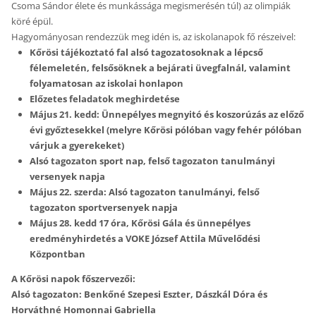
Csoma Sándor élete és munkássága megismerésén túl) az olimpiák
köré épül.
Hagyományosan rendezzük meg idén is, az iskolanapok fő részeivel:
Kőrösi tájékoztató fal alsó tagozatosoknak a lépcső
félemeletén, felsősöknek a bejárati üvegfalnál, valamint
folyamatosan az iskolai honlapon
Előzetes feladatok meghirdetése
Május 21. kedd:
Ünnepélyes megnyitó és koszorúzás az előző
évi győztesekkel
(melyre Kőrösi pólóban vagy fehér pólóban
várjuk a gyerekeket)
Alsó tagozaton sport nap, felső tagozaton tanulmányi
versenyek napja
Május 22. szerda: Alsó tagozaton tanulmányi, felső
tagozaton sportversenyek napja
Május 28. kedd 17 óra, Kőrösi Gála és ünnepélyes
eredményhirdetés a VOKE József Attila Művelődési
Központban
A Kőrösi napok főszervezői:
Alsó tagozaton: Benkőné Szepesi Eszter, Dászkál Dóra és
Horváthné Homonnai Gabriella