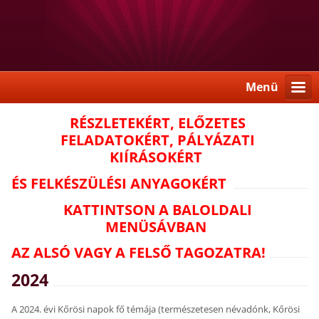
Menü
RÉSZLETEKÉRT, ELŐZETES
FELADATOKÉRT, PÁLYÁZATI
KIÍRÁSOKÉRT
ÉS FELKÉSZÜLÉSI ANYAGOKÉRT
KATTINTSON A BALOLDALI
MENÜSÁVBAN
AZ ALSÓ VAGY A FELSŐ TAGOZATRA!
2024
A 2024. évi Kőrösi napok fő témája (természetesen névadónk, Kőrösi