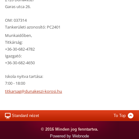
Garas utca 26.
OM: 037314
Tankerületi azonosító: PC2401
Munkaidőben,
Titkárság:
+36-30-682-4782
Igazgató:
+36-30-682-4650
Iskola nyitva tartása:
7:00 - 18:00
titkarsa
g@dunake
szi-koro
si.hu
Standard nézet
To Top
© 2016 Minden jog fenntartva.
Powered by Webnode