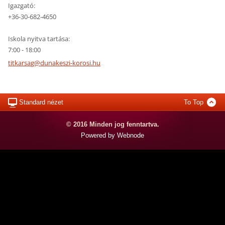
Igazgató:
+36-30-682-4650
Iskola nyitva tartása:
7:00 - 18:00
titkarsa
g@dunake
szi-koro
si.hu
Standard nézet
To Top
© 2016 Minden jog fenntartva.
Powered by Webnode