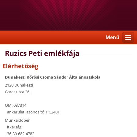
Menü
Ruzics Peti emlékfája
Elérhetőség
Dunakeszi Kőrösi Csoma Sándor Általános Iskola
2120 Dunakeszi
Garas utca 26.
OM: 037314
Tankerületi azonosító: PC2401
Munkaidőben,
Titkárság:
+36-30-682-4782