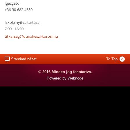
Igazgató:
+36-30-682-4650
Iskola nyitva tartása:
7:00 - 18:00
titkarsa
g@dunake
szi-koro
si.hu
Standard nézet
To Top
© 2016 Minden jog fenntartva.
Powered by Webnode