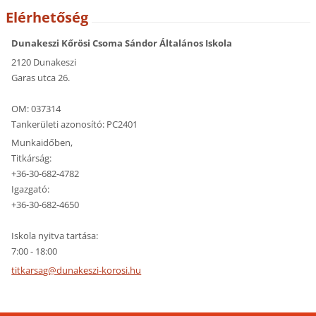
Elérhetőség
Dunakeszi Kőrösi Csoma Sándor Általános Iskola
2120 Dunakeszi
Garas utca 26.
OM: 037314
Tankerületi azonosító: PC2401
Munkaidőben,
Titkárság:
+36-30-682-4782
Igazgató:
+36-30-682-4650
Iskola nyitva tartása:
7:00 - 18:00
titkarsa
g@dunake
szi-koro
si.hu