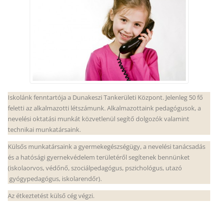
Iskolánk fenntartója a Dunakeszi Tankerületi Központ. Jelenleg 50 fő
feletti az alkalmazotti létszámunk. Alkalmazottaink pedagógusok, a
nevelési oktatási munkát közvetlenül segítő dolgozók valamint
technikai munkatársaink.
Külsős munkatársaink a gyermekegészségügy, a nevelési tanácsadás
és a hatósági gyernekvédelem területéről segítenek bennünket
(iskolaorvos, védőnő, szociálpedagógus, pszichológus, utazó
gyógypedagógus, iskolarendőr).
Az étkeztetést külső cég végzi.