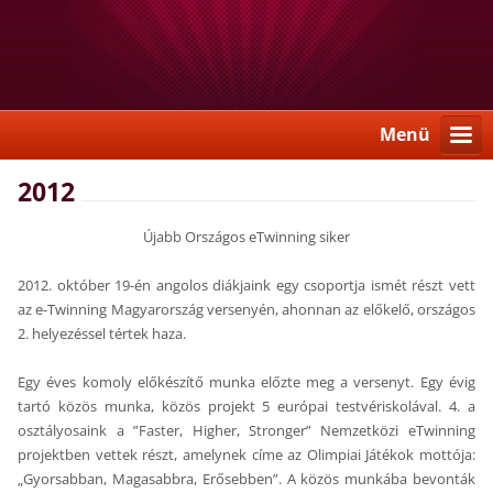
Menü
2012
Újabb Országos eTwinning siker
2012. október 19-én angolos diákjaink egy csoportja ismét részt vett
az e-Twinning Magyarország versenyén, ahonnan az előkelő, országos
2. helyezéssel tértek haza.
Egy éves komoly előkészítő munka előzte meg a versenyt. Egy évig
tartó közös munka, közös projekt 5 európai testvériskolával. 4. a
osztályosaink a ”Faster, Higher, Stronger” Nemzetközi eTwinning
projektben vettek részt, amelynek címe az Olimpiai Játékok mottója:
„Gyorsabban, Magasabbra, Erősebben”. A közös munkába bevonták