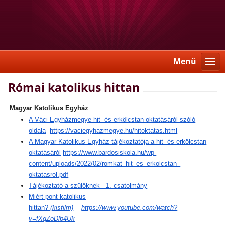
Menü
Római katolikus hittan
Magyar Katolikus Egyház
A Váci Egyházmegye hit- és erkölcstan oktatásáról szóló
oldala
https://vaciegyhazmegye.hu/
hitoktatas.html
A Magyar Katolikus Egyház tájékoztatója a hit- és erkölcstan
oktatásáról
https://www.bardosiskola.hu/wp-
content/uploads/2022/02/
romkat_hit_es_erkolcstan_
oktatasrol.pdf
Tájékoztató a szülőknek 1. csatolmány
Miért pont katolikus
hittan?
(kisfilm)
https://www.youtube.com/watch?
v=fXqZoDlb4Uk