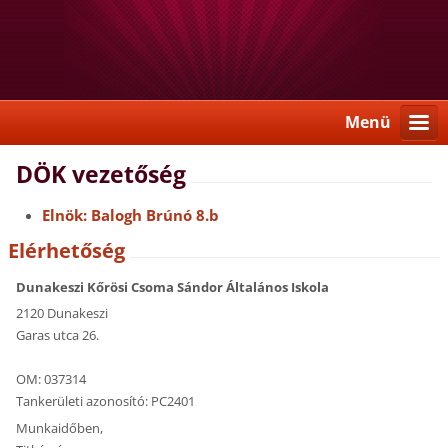
Menü
DÖK vezetőség
Elnök: Balogh Brúnó 8.b
Elérhetőség
Dunakeszi Kőrösi Csoma Sándor Általános Iskola
2120 Dunakeszi
Garas utca 26.
OM: 037314
Tankerületi azonosító: PC2401
Munkaidőben,