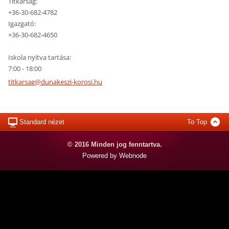
Titkárság:
+36-30-682-4782
Igazgató:
+36-30-682-4650
Iskola nyitva tartása:
7:00 - 18:00
titkarsa
g@dunake
szi-koro
si.hu
Standard nézet
To Top
© 2016 Minden jog fenntartva.
Powered by Webnode