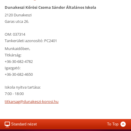
Dunakeszi Kőrösi Csoma Sándor Általános Iskola
2120 Dunakeszi
Garas utca 26.
OM: 037314
Tankerületi azonosító: PC2401
Munkaidőben,
Titkárság:
+36-30-682-4782
Igazgató:
+36-30-682-4650
Iskola nyitva tartása:
7:00 - 18:00
titkarsa
g@dunake
szi-koro
si.hu
Standard nézet
To Top