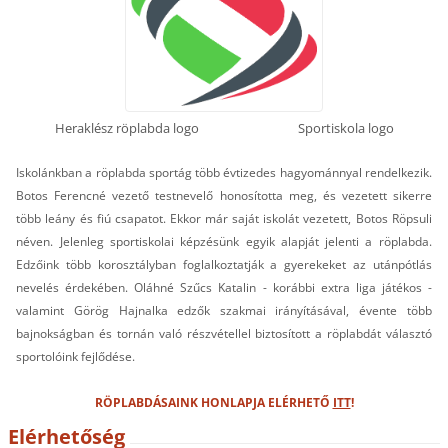
Heraklész röplabda logo Sportiskola logo
Iskolánkban a röplabda sportág több évtizedes hagyománnyal rendelkezik.
Botos Ferencné vezető testnevelő honosította meg, és vezetett sikerre
több leány és fiú csapatot. Ekkor már saját iskolát vezetett, Botos Röpsuli
néven. Jelenleg sportiskolai képzésünk egyik alapját jelenti a röplabda.
Edzőink több korosztályban foglalkoztatják a gyerekeket az utánpótlás
nevelés érdekében. Oláhné Szűcs Katalin - korábbi extra liga játékos -
valamint Görög Hajnalka edzők szakmai irányításával, évente több
bajnokságban és tornán való részvétellel biztosított a röplabdát választó
sportolóink fejlődése.
RÖPLABDÁSAINK HONLAPJA ELÉRHETŐ
ITT
!
Elérhetőség