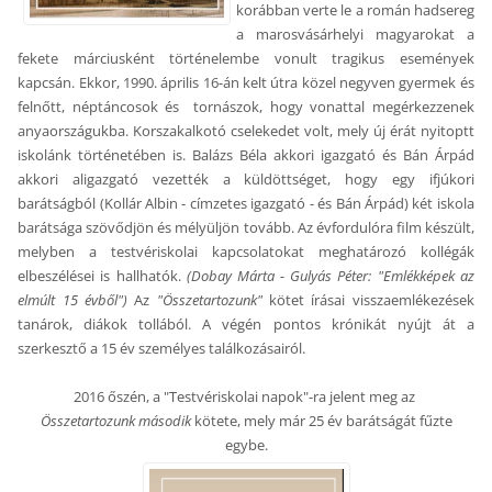
korábban verte le a román hadsereg
a marosvásárhelyi magyarokat a
fekete márciusként történelembe vonult tragikus események
kapcsán. Ekkor, 1990. április 16-án kelt útra közel negyven gyermek és
felnőtt, néptáncosok és tornászok, hogy vonattal megérkezzenek
anyaországukba. Korszakalkotó cselekedet volt, mely új érát nyitoptt
iskolánk történetében is. Balázs Béla akkori igazgató és Bán Árpád
akkori aligazgató vezették a küldöttséget, hogy egy ifjúkori
barátságból (Kollár Albin - címzetes igazgató - és Bán Árpád) két iskola
barátsága szövődjön és mélyüljön tovább. Az évfordulóra film készült,
melyben a testvériskolai kapcsolatokat meghatározó kollégák
elbeszélései is hallhatók.
(Dobay Márta - Gulyás Péter: "Emlékképek az
elmúlt 15 évből")
Az
"Összetartozunk"
kötet írásai visszaemlékezések
tanárok, diákok tollából. A végén pontos krónikát nyújt át a
szerkesztő a 15 év személyes találkozásairól.
2016 őszén, a "Testvériskolai napok"-ra jelent meg az
Összetartozunk második
kötete,
mely már 25 év barátságát fűzte
egybe.