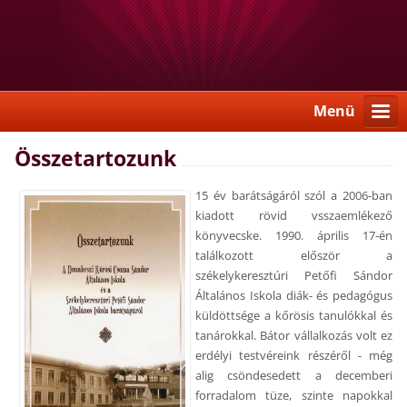
Menü
Összetartozunk
15 év barátságáról szól a 2006-ban
kiadott rövid vsszaemlékező
könyvecske. 1990. április 17-én
találkozott először a
székelykeresztúri Petőfi Sándor
Általános Iskola diák- és pedagógus
küldöttsége a kőrösis tanulókkal és
tanárokkal. Bátor vállalkozás volt ez
erdélyi testvéreink részéről - még
alig csöndesedett a decemberi
forradalom tüze, szinte napokkal