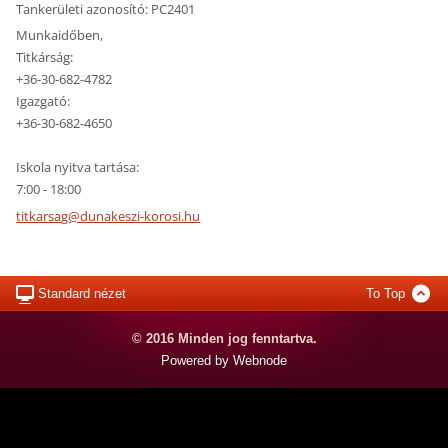
Tankerületi azonosító: PC2401
Munkaidőben,
Titkárság:
+36-30-682-4782
Igazgató:
+36-30-682-4650
Iskola nyitva tartása:
7:00 - 18:00
titkarsa
g@dunake
szi-koro
si.hu
Standard nézet
To Top
© 2016 Minden jog fenntartva.
Powered by Webnode