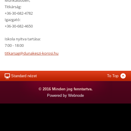
Munkaidőben,
Titkárság:
+36-30-682-4782
Igazgató:
+36-30-682-4650
Iskola nyitva tartása:
7:00 - 18:00
titkarsa
g@dunake
szi-koro
si.hu
Standard nézet
To Top
© 2016 Minden jog fenntartva.
Powered by Webnode