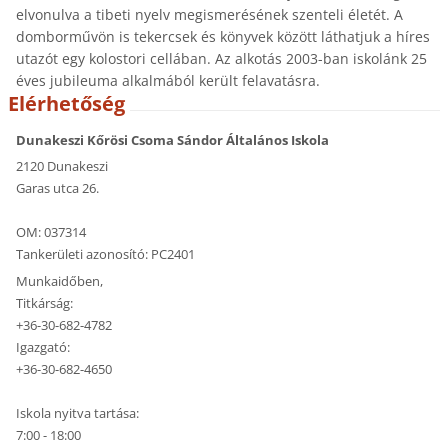
elvonulva a tibeti nyelv megismerésének szenteli életét. A
domborművön is tekercsek és könyvek között láthatjuk a híres
utazót egy kolostori cellában. Az alkotás 2003-ban iskolánk 25
éves jubileuma alkalmából került felavatásra.
Elérhetőség
Dunakeszi Kőrösi Csoma Sándor Általános Iskola
2120 Dunakeszi
Garas utca 26.
OM: 037314
Tankerületi azonosító: PC2401
Munkaidőben,
Titkárság:
+36-30-682-4782
Igazgató:
+36-30-682-4650
Iskola nyitva tartása:
7:00 - 18:00