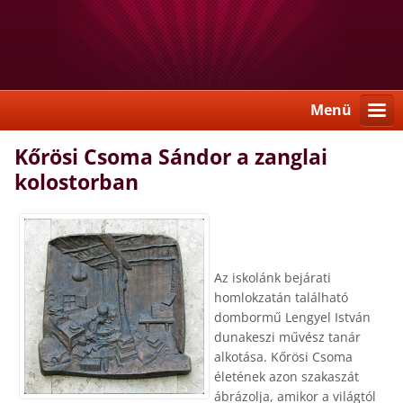
Menü
Kőrösi Csoma Sándor a zanglai
kolostorban
Az iskolánk bejárati
homlokzatán található
dombormű Lengyel István
dunakeszi művész tanár
alkotása. Kőrösi Csoma
életének azon szakaszát
ábrázolja, amikor a világtól