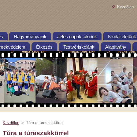
Kezdőlap
és
Hagyományaink
Jeles napok, akciók
Iskolai életünk
mekvédelem
Étkezés
Testvériskolánk
Alapítvány
Kezdőlap
>
Túra a túraszakkörrel
Túra a túraszakkörrel