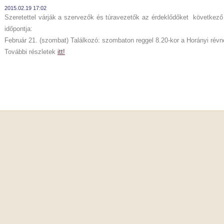
2015.02.19 17:02
Szeretettel várják a szervezők és túravezetők az érdeklődőket követk
időpontja:
Február 21. (szombat) Találkozó: szombaton reggel 8.20-kor a Horányi révné
További részletek
itt!