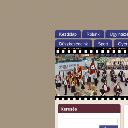
Kezdőlap
Rólunk
Ügyintéz
Büszkeségeink
Sport
Gyer
Keresés