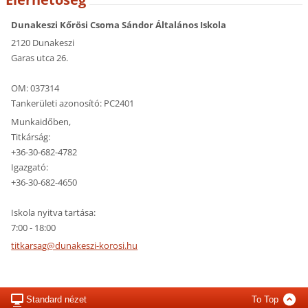
Dunakeszi Kőrösi Csoma Sándor Általános Iskola
2120 Dunakeszi
Garas utca 26.
OM: 037314
Tankerületi azonosító: PC2401
Munkaidőben,
Titkárság:
+36-30-682-4782
Igazgató:
+36-30-682-4650
Iskola nyitva tartása:
7:00 - 18:00
titkarsa
g@dunake
szi-koro
si.hu
Standard nézet
To Top