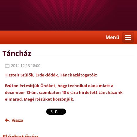
Menü
Táncház
2014.12.13 18:00
Tisztelt Szülők, Érdeklődők, Táncházlátogatók!
Ezúton értesítjük Önöket, hogy technikai okok miatt a
december 13-án, szombaton 18 órára hirdetett táncházunk
elmarad. Megértésüket köszönjük.
Vissza
Elérhetőség