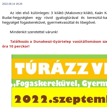
2022.09.14 18:29
	Az idei első különleges: 3 kilátó (Makovecz-kilátó, Kaán Károly-kilátó és Erzsébet-kilátó) a 
Budai-hegységben egy rövid gyalogtúrával és keresztül-k
hegységet fogaskerekűvel, gyermekvasúttal és libegővel.
	Mindenkit szeretettel várunk!
Találkozás a Dunakeszi-Gyártelep vasútállomáson sz
óra 10 perckor!