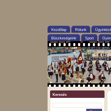
Kezdőlap
Rólunk
Ügyintéz
Büszkeségeink
Sport
Gyer
Keresés