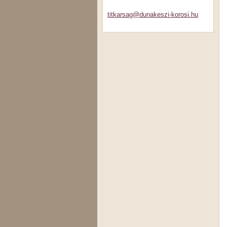
titkarsa
g@dunake
szi-koro
si.hu