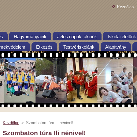
Kezdőlap
és
Hagyományaink
Jeles napok, akciók
Iskolai életünk
mekvédelem
Étkezés
Testvériskolánk
Alapítvány
Kezdőlap
>
Szombaton túra Ili nénivel!
Szombaton túra Ili nénivel!