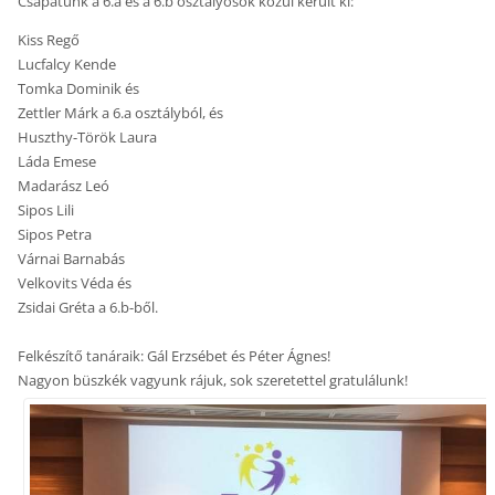
Csapatunk a 6.a és a 6.b osztályosok közül került ki:
Kiss Regő
Lucfalcy Kende
Tomka Dominik és
Zettler Márk a 6.a osztályból, és
Huszthy-Török Laura
Láda Emese
Madarász Leó
Sipos Lili
Sipos Petra
Várnai Barnabás
Velkovits Véda és
Zsidai Gréta a 6.b-ből.
Felkészítő tanáraik: Gál Erzsébet és Péter Ágnes!
Nagyon büszkék vagyunk rájuk, sok szeretettel gratulálunk!