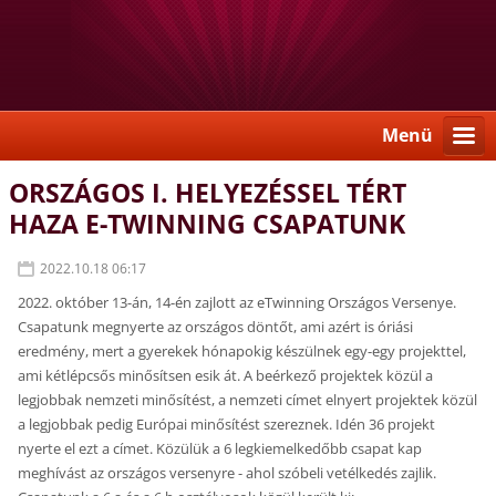
Menü
ORSZÁGOS I. HELYEZÉSSEL TÉRT
HAZA E-TWINNING CSAPATUNK
2022.10.18 06:17
2022. október 13-án, 14-én zajlott az eTwinning Országos Versenye.
Csapatunk megnyerte az országos döntőt, ami azért is óriási
eredmény, mert a gyerekek hónapokig készülnek egy-egy projekttel,
ami kétlépcsős minősítsen esik át. A beérkező projektek közül a
legjobbak nemzeti minősítést, a nemzeti címet elnyert projektek közül
a legjobbak pedig Európai minősítést szereznek. Idén 36 projekt
nyerte el ezt a címet. Közülük a 6 legkiemelkedőbb csapat kap
meghívást az országos versenyre - ahol szóbeli vetélkedés zajlik.