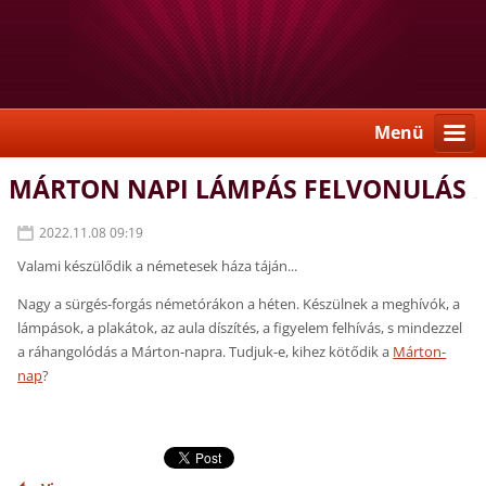
Menü
MÁRTON NAPI LÁMPÁS FELVONULÁS
2022.11.08 09:19
Valami készülődik a németesek háza táján...
Nagy a sürgés-forgás németórákon a héten. Készülnek a meghívók, a
lámpások, a plakátok, az aula díszítés, a figyelem felhívás, s mindezzel
a ráhangolódás a Márton-napra. Tudjuk-e, kihez kötődik a
Márton-
nap
?