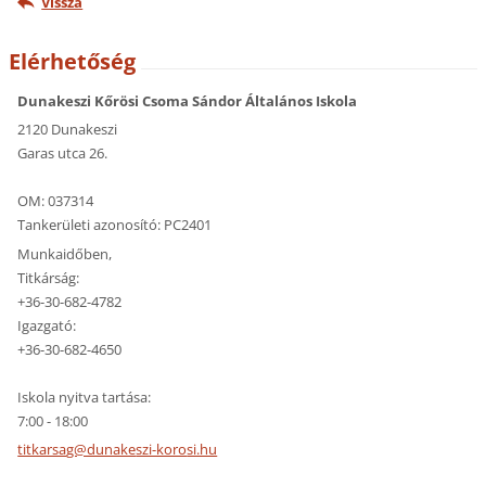
Vissza
Elérhetőség
Dunakeszi Kőrösi Csoma Sándor Általános Iskola
2120 Dunakeszi
Garas utca 26.
OM: 037314
Tankerületi azonosító: PC2401
Munkaidőben,
Titkárság:
+36-30-682-4782
Igazgató:
+36-30-682-4650
Iskola nyitva tartása:
7:00 - 18:00
titkarsa
g@dunake
szi-koro
si.hu