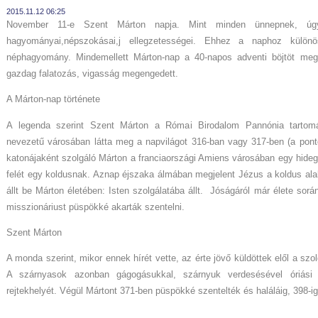
2015.11.12 06:25
November 11-e Szent Márton napja. Mint minden ünnepnek, 
hagyományai,népszokásai,j ellegzetességei. Ehhez a naphoz külö
néphagyomány. Mindemellett Márton-nap a 40-napos adventi böjtöt meg
gazdag falatozás, vigasság megengedett.
A Márton-nap története
A legenda szerint Szent Márton a Római Birodalom Pannónia tartom
nevezetű városában látta meg a napvilágot 316-ban vagy 317-ben (a pon
katonájaként szolgáló Márton a franciaországi Amiens városában egy hide
felét egy koldusnak. Aznap éjszaka álmában megjelent Jézus a koldus alak
állt be Márton életében: Isten szolgálatába állt. Jóságáról már élete sorá
misszionáriust püspökké akarták szentelni.
Szent Márton
A monda szerint, mikor ennek hírét vette, az érte jövő küldöttek elől a szol
A szárnyasok azonban gágogásukkal, szárnyuk verdesésével óriási z
rejtekhelyét. Végül Mártont 371-ben püspökké szentelték és haláláig, 398-ig