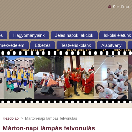
Kezdőlap
és
Hagyományaink
Jeles napok, akciók
Iskolai életünk
mekvédelem
Étkezés
Testvériskolánk
Alapítvány
Kezdőlap
>
Márton-napi lámpás felvonulás
Márton-napi lámpás felvonulás