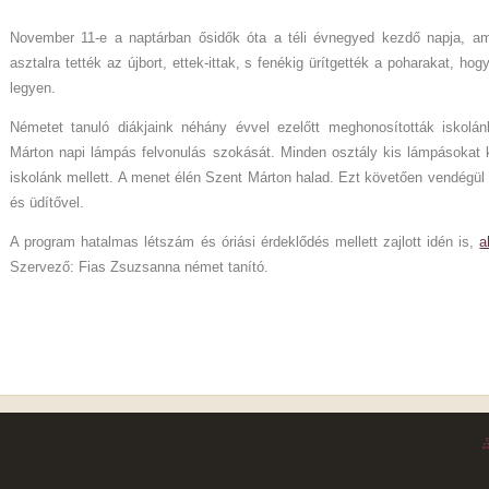
November 11-e a naptárban ősidők óta a téli évnegyed kezdő napja, a
asztalra tették az újbort, ettek-ittak, s fenékig ürítgették a poharakat, h
legyen.
Németet tanuló diákjaink néhány évvel ezelőtt meghonosították iskolán
Márton napi lámpás felvonulás szokását. Minden osztály kis lámpásokat 
iskolánk mellett. A menet élén Szent Márton halad. Ezt követően vendégül 
és üdítővel.
A program hatalmas létszám és óriási érdeklődés mellett zajlott idén is,
a
Szervező: Fias Zsuzsanna német tanító.