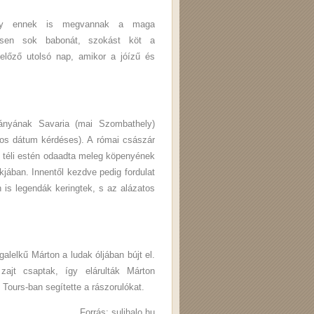
úgy ennek is megvannak a maga
nösen sok babonát, szokást köt a
előző utolsó nap, amikor a jóízű és
ányának Savaria (mai Szombathely)
tos dátum kérdéses). A római császár
g téli estén odaadta meleg köpenyének
jában. Innentől kezdve pedig fordulat
n is legendák keringtek, s az alázatos
galelkű Márton a ludak óljában bújt el.
ajt csaptak, így elárulták Márton
 Tours-ban segítette a rászorulókat.
Forrás: sulihalo.hu