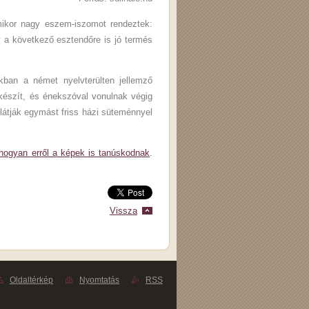
mikor nagy eszem-iszomot rendeztek:
ogy a következő esztendőre is jó termés
kban a német nyelvterülten jellemző
készít, és énekszóval vonulnak végig
látják egymást friss házi süteménnyel
hogyan erről a képek is tanúskodnak
.
Vissza
Oldaltérkép
Nyomtatás
RSS