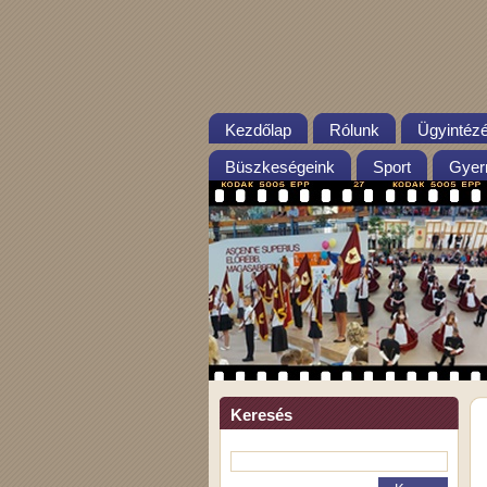
Kezdőlap
Rólunk
Ügyintéz
Büszkeségeink
Sport
Gyer
Keresés