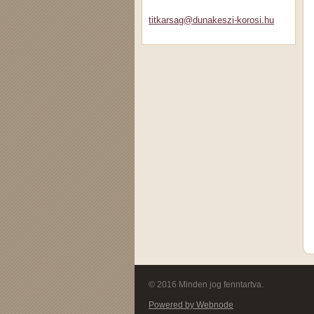
titkarsa
g@dunake
szi-koro
si.hu
© 2016 Minden jog fenntartva.
Powered by Webnode