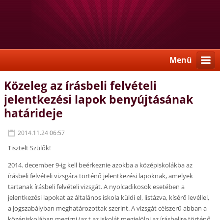
Menü
Közeleg az írásbeli felvételi
jelentkezési lapok benyújtásának
határideje
2014.11.24 06:57
Tisztelt Szülők!
2014. december 9-ig kell beérkeznie azokba a középiskolákba az
írásbeli felvételi vizsgára történő jelentkezési lapoknak, amelyek
tartanak írásbeli felvételi vizsgát. A nyolcadikosok esetében a
jelentkezési lapokat az általános iskola küldi el, listázva, kísérő levéllel,
a jogszabályban meghatározottak szerint. A vizsgát célszerű abban a
középiskolában megírni (az t az iskolát megjelölni az írásbelire történő