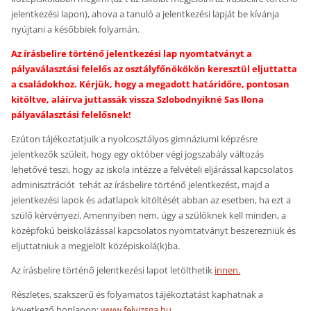
jelentkezési lapon), ahova a tanuló a jelentkezési lapját be kívánja
nyújtani a későbbiek folyamán.
Az írásbelire történő jelentkezési lap nyomtatványt a
pályaválasztási felelős az osztályfőnökökön keresztül eljuttatta
a családokhoz. Kérjük, hogy a megadott határidőre, pontosan
kitöltve, aláírva juttassák vissza Szlobodnyikné Sas Ilona
pályaválasztási felelősnek!
Ezúton tájékoztatjuik a nyolcosztályos gimnáziumi képzésre
jelentkezők szüleit, hogy egy október végi jogszabály változás
lehetővé teszi, hogy az iskola intézze a felvételi eljárással kapcsolatos
adminisztrációt tehát az írásbelire történő jelentkezést, majd a
jelentkezési lapok és adatlapok kitöltését abban az esetben, ha ezt a
szülő kérvényezi. Amennyiben nem, úgy a szülőknek kell minden, a
középfokú beiskolázással kapcsolatos nyomtatványt beszerezniük és
eljuttatniuk a megjelölt középiskolá(k)ba.
Az írásbelire történő jelentkezési lapot letölthetik
innen.
Részletes, szakszerű és folyamatos tájékoztatást kaphatnak a
következő honlapon:
www.felvizsga.hu