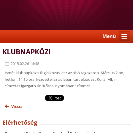
Menü
KLUBNAPKÖZI
2015.02.26 14:48
Ismét klubnapközis foglalkozás lesz az alsó tagozaton. Március 2-án,
hétfőn, 14.15 órai kezdettel az aulában tart előadást Kollár Albin
címzetes igazgató úr "Kőrösi nyomában" címmel.
Vissza
Elérhetőség