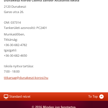
Dunakeszi Kőrösi Csoma Sándor Általános Iskola
2120 Dunakeszi
Garas utca 26.
OM: 037314
Tankerületi azonosító: PC2401
Munkaidőben,
Titkárság:
+36-30-682-4782
Igazgató:
+36-30-682-4650
Iskola nyitva tartása:
7:00 - 18:00
titkarsa
g@dunake
szi-koro
si.hu
Standard nézet
To Top
© 2016 Minden jog fenntartva.