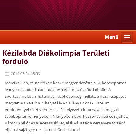
Menü
Kézilabda Diákolimpia Területi
forduló
2016.03.04 08:53
Március 3-án, csütörtökön került megrendezésre a IV. korcsoportos
leány kézilabda diákolimpia területi fordulója Budaörsön. A
sportcsarnokban, hatalmas nézőközönség mellett, a hazai csapatot
megverve sikerült a 2. helyet kivívnia lányainknak. Ezzel az
eredménnyel részt vehetnek a 2. helyezettek tornáján a megyei
továbbjutás reményében. A lányokon kívül köszönet illeti edzőjüket,
Kántor Anikót és a lekes szülőket, akik vállalták a versenyre történő
eljutást saját gépkocsijaikkal. Gratulálunk!