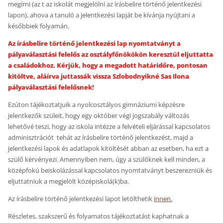
megírni (az t az iskolát megjelölni az írásbelire történő jelentkezési
lapon), ahova a tanuló a jelentkezési lapját be kívánja nyújtani a
későbbiek folyamán.
Az írásbelire történő jelentkezési lap nyomtatványt a
pályaválasztási felelős az osztályfőnökökön keresztül eljuttatta
a családokhoz. Kérjük, hogy a megadott határidőre, pontosan
kitöltve, aláírva juttassák vissza Szlobodnyikné Sas Ilona
pályaválasztási felelősnek!
Ezúton tájékoztatjuik a nyolcosztályos gimnáziumi képzésre
jelentkezők szüleit, hogy egy október végi jogszabály változás
lehetővé teszi, hogy az iskola intézze a felvételi eljárással kapcsolatos
adminisztrációt tehát az írásbelire történő jelentkezést, majd a
jelentkezési lapok és adatlapok kitöltését abban az esetben, ha ezt a
szülő kérvényezi. Amennyiben nem, úgy a szülőknek kell minden, a
középfokú beiskolázással kapcsolatos nyomtatványt beszerezniük és
eljuttatniuk a megjelölt középiskolá(k)ba.
Az írásbelire történő jelentkezési lapot letölthetik
innen.
Részletes, szakszerű és folyamatos tájékoztatást kaphatnak a