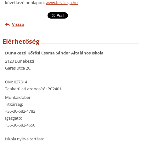
következő honlapon:
www.felvizsga.hu
Vissza
Elérhetőség
Dunakeszi Kőrösi Csoma Sándor Általános Iskola
2120 Dunakeszi
Garas utca 26.
OM: 037314
Tankerületi azonosító: PC2401
Munkaidőben,
Titkárság:
+36-30-682-4782
Igazgató:
+36-30-682-4650
Iskola nyitva tartása: