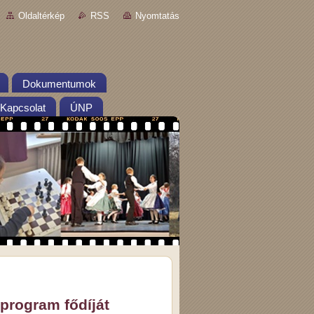
Oldaltérkép
RSS
Nyomtatás
Dokumentumok
Kapcsolat
ÚNP
 program fődíját