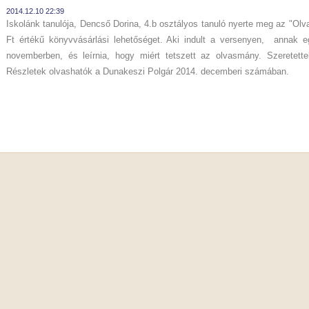
2014.12.10 22:39
Iskolánk tanulója, Dencső Dorina, 4.b osztályos tanuló nyerte meg az "Olva
Ft értékű könyvvásárlási lehetőséget. Aki indult a versenyen, annak eg
novemberben, és leírnia, hogy miért tetszett az olvasmány. Szeretette
Részletek olvashatók a Dunakeszi Polgár 2014. decemberi számában.