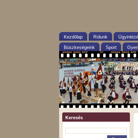
Kezdőlap
Rólunk
Ügyintéz
Büszkeségeink
Sport
Gyer
Keresés