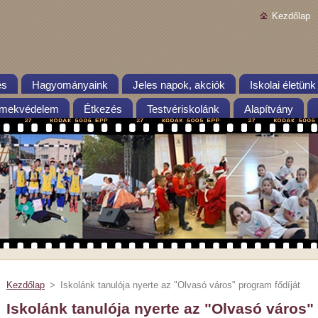
Kezdőlap
és
Hagyományaink
Jeles napok, akciók
Iskolai életünk
mekvédelem
Étkezés
Testvériskolánk
Alapítvány
Kezdőlap
>
Iskolánk tanulója nyerte az "Olvasó város" program fődíját
Iskolánk tanulója nyerte az "Olvasó város"