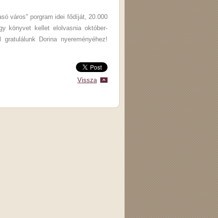
só város" porgram idei fődíját, 20.000
y könyvet kellet elolvasnia október-
l gratulálunk Dorina nyereményéhez!
Vissza