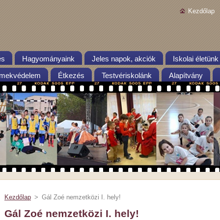
Kezdőlap
és
Hagyományaink
Jeles napok, akciók
Iskolai életünk
mekvédelem
Étkezés
Testvériskolánk
Alapítvány
Kezdőlap
>
Gál Zoé nemzetközi I. hely!
Gál Zoé nemzetközi I. hely!