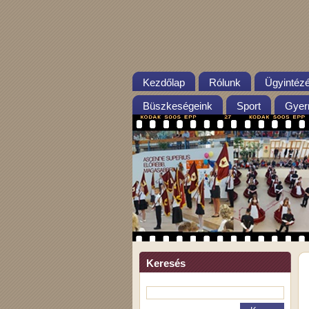
Kezdőlap
Rólunk
Ügyintéz
Büszkeségeink
Sport
Gyer
Keresés