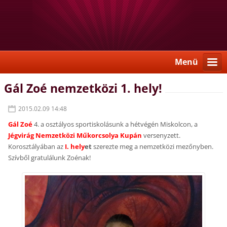
Menü
Gál Zoé nemzetközi 1. hely!
2015.02.09 14:48
Gál Zoé
4. a osztályos sportiskolásunk a hétvégén Miskolcon, a
Jégvirág Nemzetközi Műkorcsolya Kupán
versenyzett.
Korosztályában az
I. hely
et
szerezte meg a nemzetközi mezőnyben.
Szívből gratulálunk Zoénak!