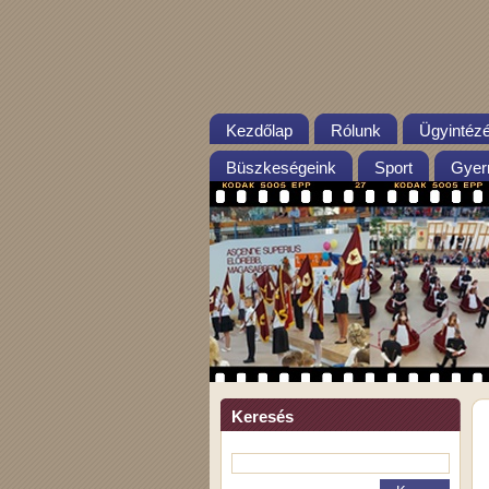
Kezdőlap
Rólunk
Ügyintéz
Büszkeségeink
Sport
Gyer
Keresés