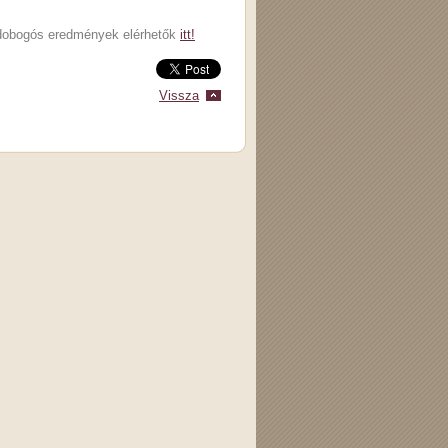
A dobogós eredmények elérhetők
itt!
Vissza