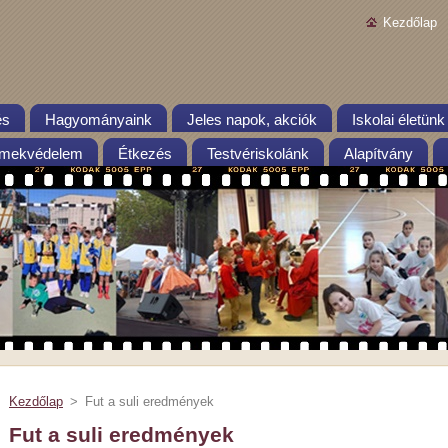
Kezdőlap
és
Hagyományaink
Jeles napok, akciók
Iskolai életünk
mekvédelem
Étkezés
Testvériskolánk
Alapítvány
Kezdőlap
>
Fut a suli eredmények
Fut a suli eredmények