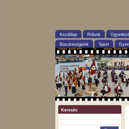
Kezdőlap
Rólunk
Ügyintéz
Büszkeségeink
Sport
Gyer
Keresés