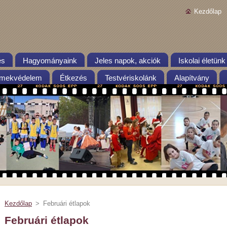
Kezdőlap
és
Hagyományaink
Jeles napok, akciók
Iskolai életünk
mekvédelem
Étkezés
Testvériskolánk
Alapítvány
Kezdőlap
>
Februári étlapok
Februári étlapok