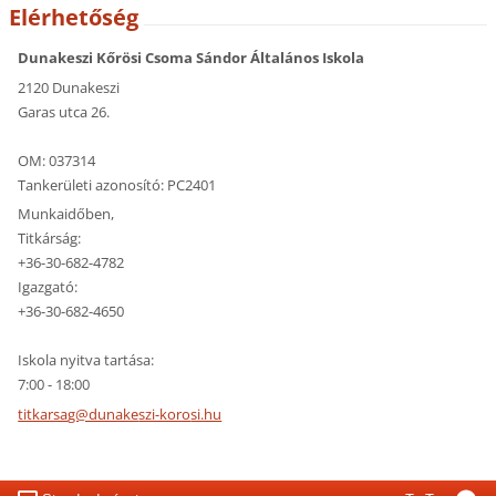
Elérhetőség
Dunakeszi Kőrösi Csoma Sándor Általános Iskola
2120 Dunakeszi
Garas utca 26.
OM: 037314
Tankerületi azonosító: PC2401
Munkaidőben,
Titkárság:
+36-30-682-4782
Igazgató:
+36-30-682-4650
Iskola nyitva tartása:
7:00 - 18:00
titkarsa
g@dunake
szi-koro
si.hu