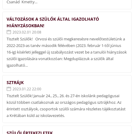
Csanád Kmetty...
VÁLTOZÁSOK A SZÜLŐK ÁLTAL IGAZOLHATÓ
HIÁNYZÁSOKBAN!
2023.02.01 20:08
Tisztelt Szülők! Orvosi és szülői megkeresésre nevelőtestületünk a
2022-2023-as tanév második félévében (2023. február 1-től június
16-ig) kísérleti jelleggel új szabályozást vezet be a tanulói hiányzások
szülői igazolására vonatkozóan: Megduplázzuk a szülők által
igazolható...
SZTRÁJK
2023.01.22 22:00
Tisztelt Szülők! Január 24., 25., 26. és 27-én iskolánk pedagógusai
közül többen csatlakoznak az országos pedagógus sztrájkhoz. Az
érintett osztályok, csoportok szülői számára részletes tájékoztatást
a Krétában küld az iskolavezetés.
SZÜLŐI ÉRTEKEZLETEK