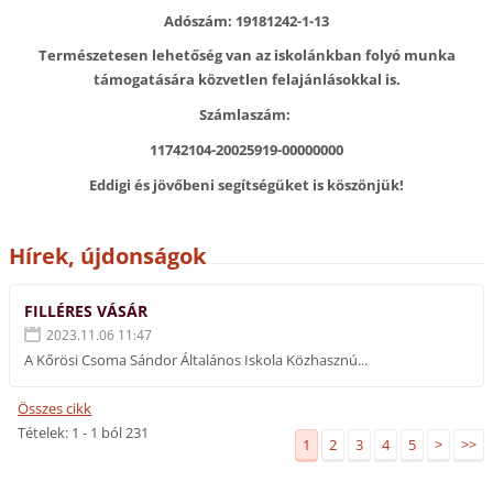
Adószám: 19181242-1-13
Természetesen lehetőség van az iskolánkban folyó munka
támogatására közvetlen felajánlásokkal is.
Számlaszám:
11742104-20025919-00000000
Eddigi és jövőbeni segítségüket is köszönjük!
Hírek, újdonságok
FILLÉRES VÁSÁR
2023.11.06 11:47
A Kőrösi Csoma Sándor Általános Iskola Közhasznú...
Összes cikk
Tételek: 1 - 1 ból 231
1
2
3
4
5
>
>>