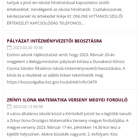
tartjuk a jövő évi iskolai hitoktatással kapcsolatos szülői
értekezletet. Vendégeink az iskolai hitoktatók. Csatlakozzanak,
kérdezzenek! Az értekezlet linkje itt: ONLINE HITTANOS SZÜLŐI
ÉRTEKEZLET KAPCSOLÓDÁS TELEFONOS...
PÁLYÁZAT INTÉZMÉNYVEZETŐI BEOSZTÁSRA
2023.02.20 10:36
Ezúton adunk tájékoztatást arról, hogy 2023. február 20-án
megjelent a Belügyminiszter pályázati kiírása a Dunakeszi Kőrösi
Csoma Sándor Általános Iskola intézményvezetői beosztására. A
kiírás és a részletek az alábbi linken tekinthetők meg:
https://kozszolgallas.ksz.gov.hu/JobAd/Info/3479
ZRÍNYI ILONA MATEMATIKA VERSENY MEGYEI FORDULÓ
2023.02.13 00:58
A város általános iskolái közül a Kőrösiből jutott be a legtöbb tanuló
a Zrínyi Ilona Országos Matematika Verseny megyei fordulójába. A
megyei verseny 2023. február 17-én, pénteken 14.30-kor lesz a
kijelölt helyszínen. Akikre büszkék vagyunk: 2. évfolyam: Kiss