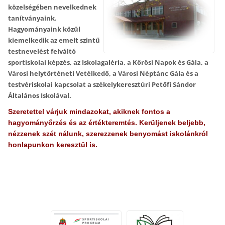
közelségében nevelkednek
tanítványaink.
Hagyományaink közül
kiemelkedik az emelt szintű
testnevelést felváltó
sportiskolai képzés, az Iskolagaléria, a Kőrösi Napok és Gála, a
Városi helytörténeti Vetélkedő, a Városi Néptánc Gála és a
testvériskolai kapcsolat a székelykeresztúri Petőfi Sándor
Általános Iskolával.
Szeretettel várjuk mindazokat, akiknek fontos a
hagyományőrzés és az értékteremtés. Kerüljenek beljebb,
nézzenek szét nálunk, szerezzenek benyomást iskolánkról
honlapunkon keresztül is.