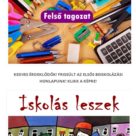
KEDVES ÉRDEKLŐDŐK! FRISSÜLT AZ ELSŐS BEISKOLÁZÁSI
HONLAPUNK! KLIKK A KÉPRE!