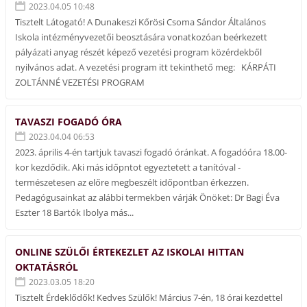
2023.04.05 10:48
Tisztelt Látogató! A Dunakeszi Kőrösi Csoma Sándor Általános
Iskola intézményvezetői beosztására vonatkozóan beérkezett
pályázati anyag részét képező vezetési program közérdekből
nyilvános adat. A vezetési program itt tekinthető meg: KÁRPÁTI
ZOLTÁNNÉ VEZETÉSI PROGRAM
TAVASZI FOGADÓ ÓRA
2023.04.04 06:53
2023. április 4-én tartjuk tavaszi fogadó óránkat. A fogadóóra 18.00-
kor kezdődik. Aki más időpntot egyeztetett a tanítóval -
természetesen az előre megbeszélt időpontban érkezzen.
Pedagógusainkat az alábbi termekben várják Önöket: Dr Bagi Éva
Eszter 18 Bartók Ibolya más...
ONLINE SZÜLŐI ÉRTEKEZLET AZ ISKOLAI HITTAN
OKTATÁSRÓL
2023.03.05 18:20
Tisztelt Érdeklődők! Kedves Szülők! Március 7-én, 18 órai kezdettel