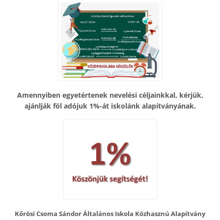
Amennyiben egyetértenek nevelési céljainkkal, kérjük,
ajánlják föl adójuk 1%-át iskolánk alapítványának.
Kőrösi Csoma Sándor Általános Iskola Közhasznú Alapítvány