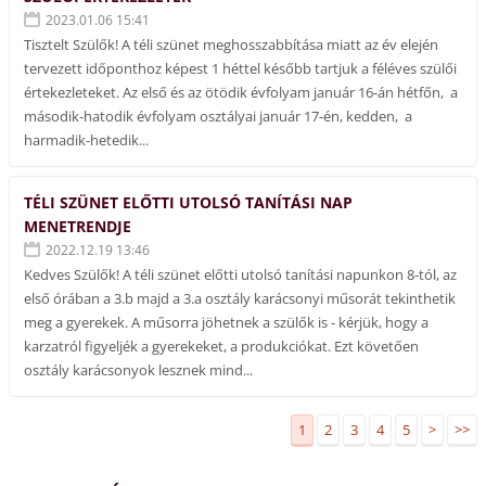
2023.01.06 15:41
Tisztelt Szülők! A téli szünet meghosszabbítása miatt az év elején
tervezett időponthoz képest 1 héttel később tartjuk a féléves szülői
értekezleteket. Az első és az ötödik évfolyam január 16-án hétfőn, a
második-hatodik évfolyam osztályai január 17-én, kedden, a
harmadik-hetedik...
TÉLI SZÜNET ELŐTTI UTOLSÓ TANÍTÁSI NAP
MENETRENDJE
2022.12.19 13:46
Kedves Szülők! A téli szünet előtti utolsó tanítási napunkon 8-tól, az
első órában a 3.b majd a 3.a osztály karácsonyi műsorát tekinthetik
meg a gyerekek. A műsorra jöhetnek a szülők is - kérjük, hogy a
karzatról figyeljék a gyerekeket, a produkciókat. Ezt követően
osztály karácsonyok lesznek mind...
1
2
3
4
5
>
>>