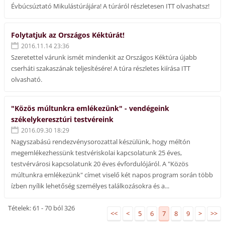
Évbúcsúztató Mikulástúrájára! A túráról részletesen ITT olvashatsz!
Folytatjuk az Országos Kéktúrát!
2016.11.14 23:36
Szeretettel várunk ismét mindenkit az Országos Kéktúra újabb
cserháti szakaszának teljesítésére! A túra részletes kiírása ITT
olvasható.
"Közös múltunkra emlékezünk" - vendégeink
székelykeresztúri testvéreink
2016.09.30 18:29
Nagyszabású rendezvénysorozattal készülünk, hogy méltón
megemlékezhessünk testvériskolai kapcsolatunk 25 éves,
testvérvárosi kapcsolatunk 20 éves évfordulójáról. A "Közös
múltunkra emlékezünk" címet viselő két napos program során több
ízben nyílik lehetőség személyes találkozásokra és a...
Tételek: 61 - 70 ból 326
<<
<
5
6
7
8
9
>
>>