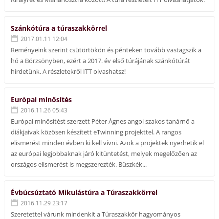
Szánkótúra a túraszakkörrel
2017.01.11 12:04
Reményeink szerint csütörtökön és pénteken tovább vastagszik a
hó a Börzsönyben, ezért a 2017. év első túrájának szánkótúrát
hírdetünk. A részletekről ITT olvashatsz!
Európai minősítés
2016.11.26 05:43
Európai minősítést szerzett Péter Ágnes angol szakos tanárnő a
diákjaivak közösen készített eTwinning projekttel. A rangos
elismerést minden évben ki kell vívni. Azok a projektek nyerhetik el
az európai legjobbaknak járó kitüntetést, melyek megelőzően az
országos elismerést is megszerezték. Büszkék...
Évbúcsúztató Mikulástúra a Túraszakkörrel
2016.11.29 23:17
Szeretettel várunk mindenkit a Túraszakkör hagyományos