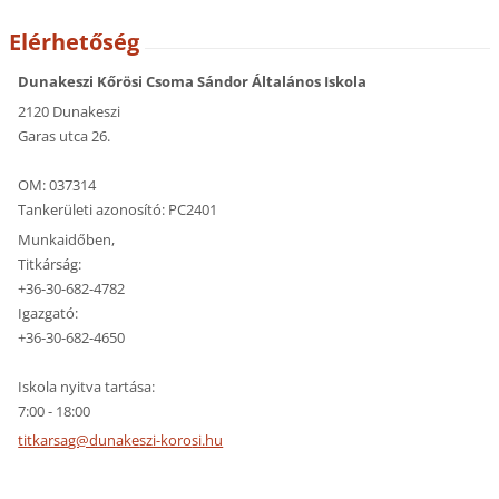
Elérhetőség
Dunakeszi Kőrösi Csoma Sándor Általános Iskola
2120 Dunakeszi
Garas utca 26.
OM: 037314
Tankerületi azonosító: PC2401
Munkaidőben,
Titkárság:
+36-30-682-4782
Igazgató:
+36-30-682-4650
Iskola nyitva tartása:
7:00 - 18:00
titkarsa
g@dunake
szi-koro
si.hu