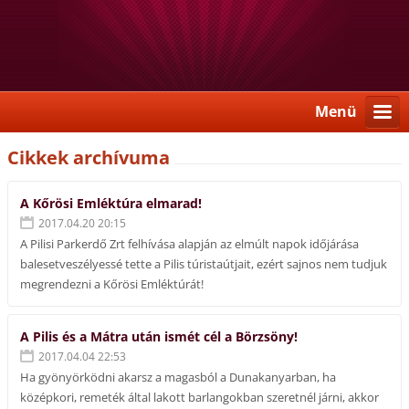
Menü
Cikkek archívuma
A Kőrösi Emléktúra elmarad!
2017.04.20 20:15
A Pilisi Parkerdő Zrt felhívása alapján az elmúlt napok időjárása
balesetveszélyessé tette a Pilis túristaútjait, ezért sajnos nem tudjuk
megrendezni a Kőrösi Emléktúrát!
A Pilis és a Mátra után ismét cél a Börzsöny!
2017.04.04 22:53
Ha gyönyörködni akarsz a magasból a Dunakanyarban, ha
középkori, remeték által lakott barlangokban szeretnél járni, akkor