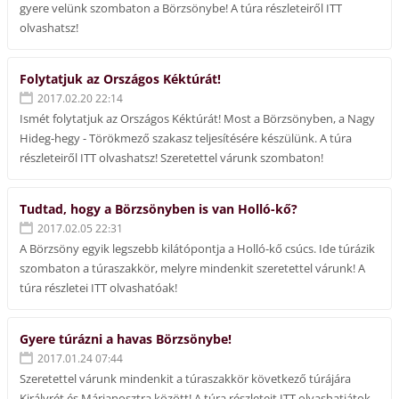
gyere velünk szombaton a Börzsönybe! A túra részleteiről ITT
olvashatsz!
Folytatjuk az Országos Kéktúrát!
2017.02.20 22:14
Ismét folytatjuk az Országos Kéktúrát! Most a Börzsönyben, a Nagy
Hideg-hegy - Törökmező szakasz teljesítésére készülünk. A túra
részleteiről ITT olvashatsz! Szeretettel várunk szombaton!
Tudtad, hogy a Börzsönyben is van Holló-kő?
2017.02.05 22:31
A Börzsöny egyik legszebb kilátópontja a Holló-kő csúcs. Ide túrázik
szombaton a túraszakkör, melyre mindenkit szeretettel várunk! A
túra részletei ITT olvashatóak!
Gyere túrázni a havas Börzsönybe!
2017.01.24 07:44
Szeretettel várunk mindenkit a túraszakkör következő túrájára
Királyrét és Márianosztra között! A túra részleteit ITT olvashatjátok.